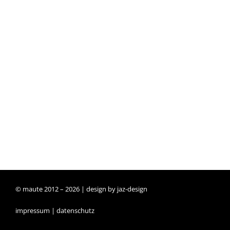
© maute 2012 –
2026 | design by
jaz-design
impressum
|
datenschutz