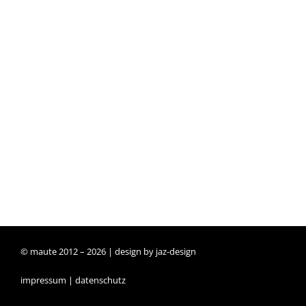
© maute 2012 –
2026 | design by
jaz-design
impressum
|
datenschutz