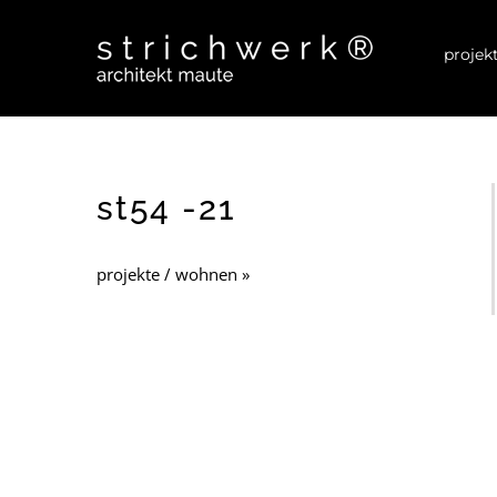
Zum
projek
Inhalt
springen
st54 -21
projekte / wohnen »