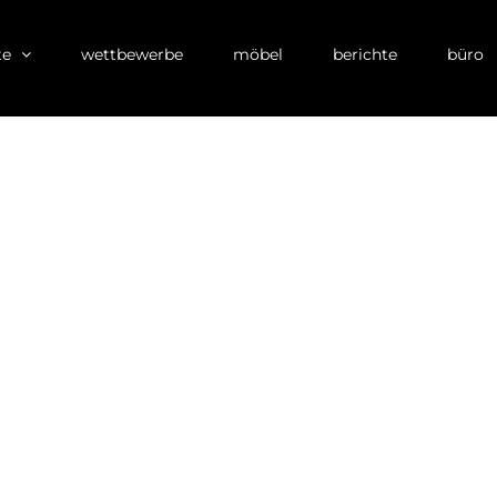
te
wettbewerbe
möbel
berichte
büro